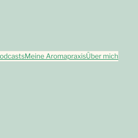
odcasts
Meine Aromapraxis
Über mich