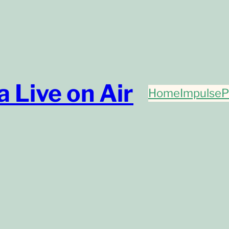
 Live on Air
Home
Impulse
P